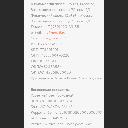
Юридический адрес: 125424, г.Москва,
Волоколамское шоссе, д.73, пом. 2/1
Фактический адрес: 125424, г.Москва,
Волоколамское шоссе, д.73, пом. 2/1
Телефон: +7 (969) 123-33-55
e-mail:
info@nex-it.ru
Сайт:
https://nex-it.ru/
ИНН: 7733476202
КПП: 773301001
ОГРН: 1257700445320
ОКВЭД: 46.51.1
ОКПО: 52353564
ОКТМО: 45368000000
Руководитель: Мозгов Вадим Александрович
Банковские реквизиты
Расчетный счет (основной):
40702810001100033751
Банк: АО "АЛЬФА-БАНК"
Корр.счет банка: 30101810200000000593
БИК банка: 044525593
Расчетный счет (спец. счет участника