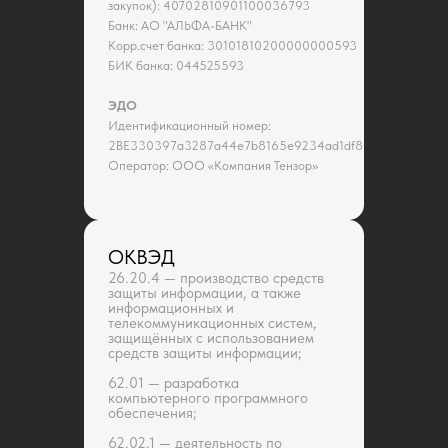
закупок): 40702810901100036793
Банк: АО "АЛЬФА-БАНК"
Корр.счет банка: 30101810200000000593
БИК банка: 044525593
ЭДО
Идентификационный номер:
2BE330397a3287a44e7b8165e9234ad1df8
Оператор: ООО «Компания Тензор»
ОКВЭД
26.20.4 — производство средств
защиты информации, а также
информационных и
телекоммуникационных систем,
защищённых с использованием
средств защиты информации;
62.01 — разработка
компьютерного программного
обеспечения;
62.02.1 — деятельность по