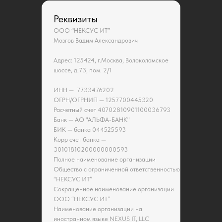
Реквизиты
ООО “НЕКСУС ИТ”
Мозгов Вадим Александрович
Адрес: 125424, г.Москва, Волоколамское
шоссе, д.73, пом. 2/1
ИНН — 7733476202
ОГРН/ОГРНИП — 1257700445320
Расчетный счет 40702810901100036793
Банк — АО "АЛЬФА-БАНК"
БИК — банка 044525593
Корр счет банка —
30101810200000000593
Полное наименование организации
Общество с ограниченной ответственностью
“НЕКСУС ИТ”
Сокращенное наименование организации
ООО “НЕКСУС ИТ”
Наименование организации на
иностранном языке NEXUS IT, LLC